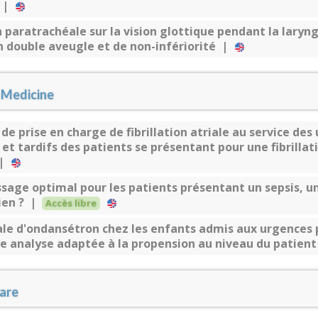
e |
n paratrachéale sur la vision glottique pendant la laryng
n double aveugle et de non-infériorité |
 Medicine
e prise en charge de fibrillation atriale au service des 
et tardifs des patients se présentant pour une fibrillat
 |
ssage optimal pour les patients présentant un sepsis, 
ien ? |
Accès libre
ale d'ondansétron chez les enfants admis aux urgences 
ne analyse adaptée à la propension au niveau du patien
Care