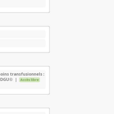
oins transfusionnels :
er DGU® |
Accès libre