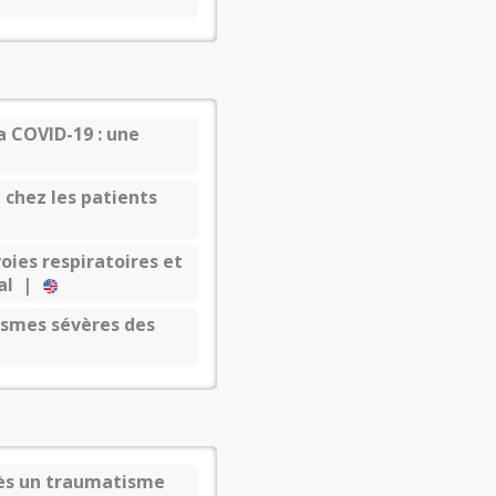
a COVID-19 : une
 chez les patients
oies respiratoires et
tal |
ismes sévères des
près un traumatisme