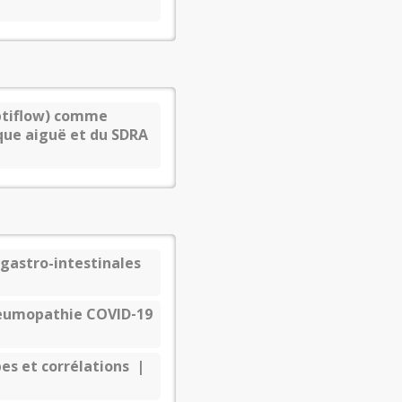
Optiflow) comme
que aiguë et du SDRA
gastro-intestinales
neumopathie COVID‐19
es et corrélations |