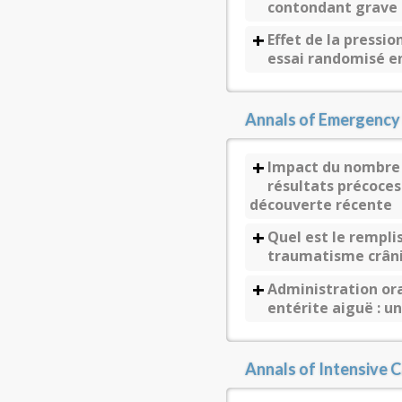
contondant grav
Effet de la pressio
essai randomisé e
Annals of Emergency
Impact du nombre d
résultats précoces 
découverte récente
Quel est le rempli
traumatisme crân
Administration or
entérite aiguë : u
Annals of Intensive 