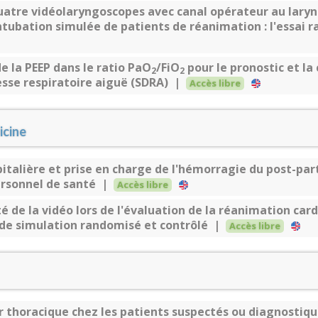
atre vidéolaryngoscopes avec canal opérateur au lary
intubation simulée de patients de réanimation : l'ess
de la PEEP dans le ratio PaO
/FiO
pour le pronostic et la 
2
2
sse respiratoire aiguë (SDRA) |
Accès libre
cine
italière et prise en charge de l'hémorragie du post-par
ersonnel de santé |
Accès libre
é de la vidéo lors de l'évaluation de la réanimation card
i de simulation randomisé et contrôlé |
Accès libre
er thoracique chez les patients suspectés ou diagnostiqu