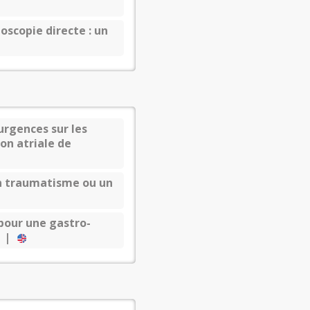
oscopie directe : un
urgences sur les
ion atriale de
un traumatisme ou un
pour une gastro-
t |