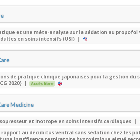
re
tique et une méta-analyse sur la sédation au propofol
adultes en soins intensifs (USI) |
Care
s de pratique clinique japonaises pour la gestion du s
SSCG 2020) |
Accès libre
Care Medicine
sopresseur et inotrope en soins intensifs cardiaques |
 rapport au décubitus ventral sans sédation chez les pa
 une insuffisance respiratoire hypoxémique aiguë secon