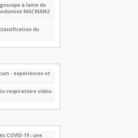
ngoscope à lame de
ai randomisé MACMAN2
classification du
tum - expériences et
io-respiratoire vidéo-
és COVID-19 : une