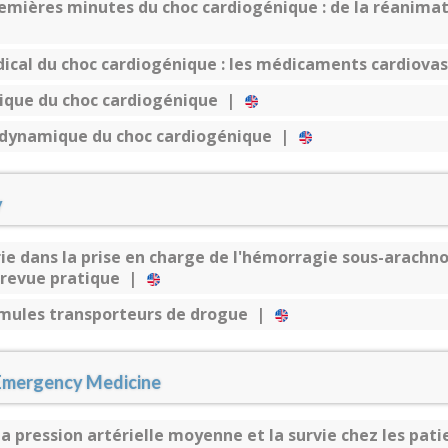
emières minutes du choc cardiogénique : de la réanima
ical du choc cardiogénique : les médicaments cardiova
ique du choc cardiogénique |
odynamique du choc cardiogénique |
y
rie dans la prise en charge de l'hémorragie sous-arachn
 revue pratique |
 mules transporteurs de drogue |
 Emergency Medicine
la pression artérielle moyenne et la survie chez les pati