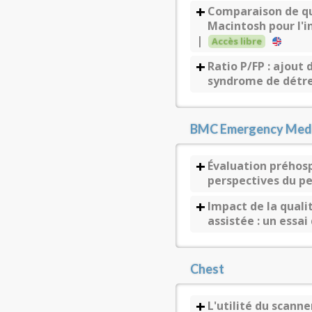
Comparaison de qu
Macintosh pour l'
|
Accès libre
Ratio P/FP : ajout 
syndrome de détre
BMC Emergency Medi
Évaluation préhosp
perspectives du p
Impact de la qualit
assistée : un essa
Chest
L'utilité du scann