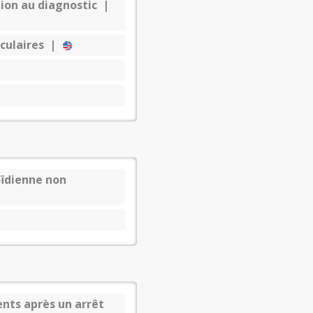
tion au diagnostic |
sculaires |
oïdienne non
ents après un arrêt