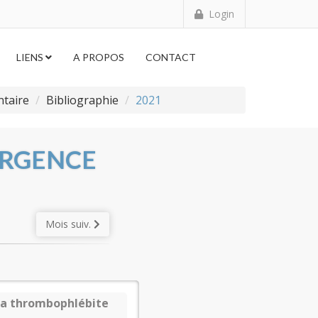
Login
LIENS
A PROPOS
CONTACT
taire
Bibliographie
2021
URGENCE
Mois suiv.
 la thrombophlébite