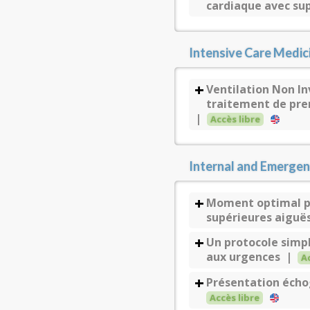
cardiaque avec su
Intensive Care Medic
Ventilation Non I
traitement de prem
|
Accès libre
Internal and Emerge
Moment optimal pou
supérieures aiguë
Un protocole simp
aux urgences |
A
Présentation écho
Accès libre