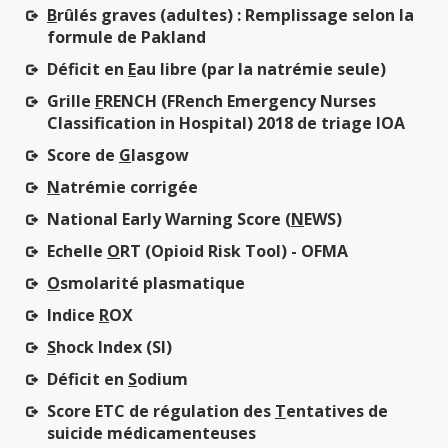
B
rûlés graves (adultes) : Remplissage selon la
formule de Pakland
Déficit en
E
au libre (par la natrémie seule)
Grille
F
RENCH (FRench Emergency Nurses
Classification in Hospital) 2018 de triage IOA
Score de
G
lasgow
N
atrémie corrigée
National Early Warning Score (
N
EWS)
Echelle
O
RT (Opioid Risk Tool) - OFMA
O
smolarité plasmatique
Indice
R
OX
S
hock Index (SI)
Déficit en
S
odium
Score ETC de régulation des
T
entatives de
suicide médicamenteuses