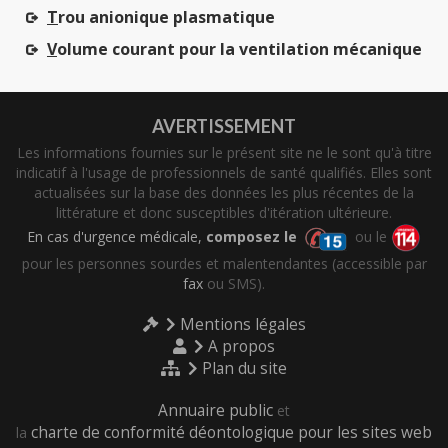
T
rou anionique plasmatique
V
olume courant pour la ventilation mécanique
AVERTISSEMENT
Les informations fournies sur le présent site ne le sont qu'à titre
indicatif à l'usage de professionnels de santé qualifiés. Elles sont
actualisées sur la base des données les plus récentes de la
littérature et donc susceptibles d'itération ultérieure.
En cas d'urgence médicale,
composez le
ou le
pour les personnes sourdes et malentendantes (accessible par
fax
ou SMS).
Mentions légales
A propos
Plan du site
Annuaire public
et
charte de conformité déontologique pour les sites web
la