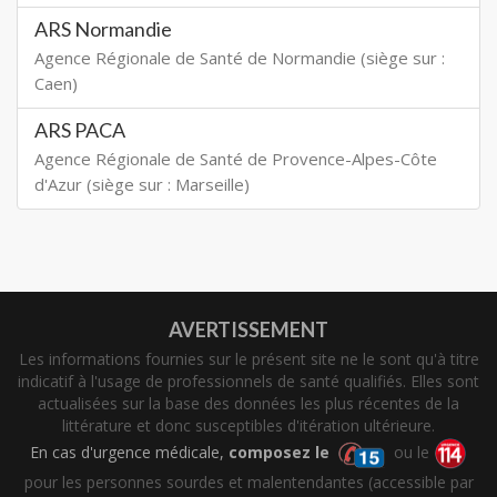
ARS Normandie
Agence Régionale de Santé de Normandie (siège sur :
Caen)
ARS PACA
Agence Régionale de Santé de Provence-Alpes-Côte
d'Azur (siège sur : Marseille)
AVERTISSEMENT
Les informations fournies sur le présent site ne le sont qu'à titre
indicatif à l'usage de professionnels de santé qualifiés. Elles sont
actualisées sur la base des données les plus récentes de la
littérature et donc susceptibles d'itération ultérieure.
En cas d'urgence médicale,
composez le
ou le
pour les personnes sourdes et malentendantes (accessible par