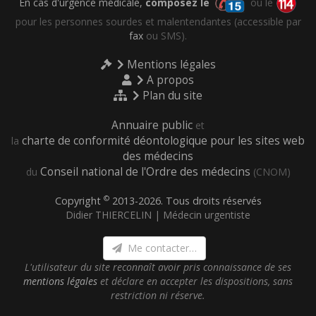
En cas d'urgence médicale,
composez le
ou le
pour les personnes sourdes et malentendantes (accessible par
fax
ou SMS).
Mentions légales
A propos
Plan du site
Annuaire public
et
charte de conformité déontologique pour les sites web
la
des médecins
Conseil national de l'Ordre des médecins
du
(CNOM)
©
Copyright
2013-2026. Tous droits réservés
Didier THIERCELIN | Médecin urgentiste
Me contacter…
L'utilisateur du site reconnaît avoir pris connaissance de ses
mentions légales
et déclare en accepter les dispositions, sans
restriction ni réserve.