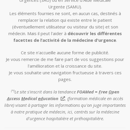
Urgences (SAU) ou en Service d'Aide Médicale
Urgente (SAMU).
Les éléments fournies ne sont, en aucun cas, destinés à
remplacer la relation qui existe entre le patient
(éventuellement utilisateur ou visiteur du site) et son
médecin. Mais il peut l'aider à
découvrir les différentes
facettes de l’activité de la médecine d'urgence
.
Ce site n'accueille aucune forme de publicité.
Je vous remercie de me faire part de vos suggestions pour
l'amélioration et la croissance du site.
Je vous souhaite une navigation fructueuse à travers ces
pages.
(*)
Le site s'inscrit dans la tendance
FOAMed =
F
ree
O
pen
A
ccess
M
edical
ed
ucation
, (formation médicale en accès
libre) visant à partager les informations qu'on juge importantes
à notre pratique de médecin, ici, centrés sur la médecine
d'urgence hospitalière et préhospitalière.