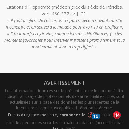
Citations d'Hippocrate (médecin grec du siècle de Périclès,
vers 460-377 av. J.-C.) :
« Il faut profiter de l’occasion de porter secours avant qu’elle
n’échappe et on sauvera le malade pour avoir su en profiter ».
« Il faut parfois agir vite, comme lors des défaillances, (...) les
moments favorables pour intervenir passent promptement et la
mort survient si on a trop différé ».
AVERTISSEMENT
Les informations fournies sur le présent site ne le sont qu'à titre
indicatif à l'usage de professionnels de santé qualifiés. Elles sont
actualisées sur la base des données les plus récentes de la
littérature et donc susceptibles d'itération ultérieure.
En cas d'urgence médicale,
composez le
ou le
pour les personnes sourdes et malentendantes (accessible par
fax
ou SMS).